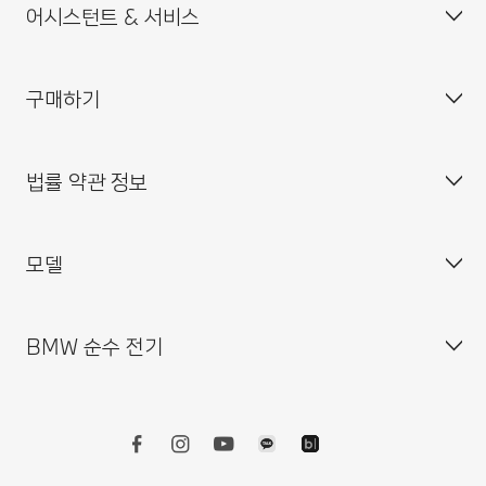
어시스턴트 & 서비스
BMW 드라이빙 센터
사업자등록번호 : 211-86-08983
BMW 모토라드 코리아
통신판매업신고번호 : 2014-서울중구-0829
구매하기
BMW 코리아 미래재단
대표이사 : 한상윤
BMW 드라이버 가이드
BMW 트레이닝 아카데미
주소 : 서울특별시 중구 퇴계로 100
BMW 커넥티드 드라이브
법률 약관 정보
BMW 파이낸셜 서비스
대표전화 : 080-700-8000
My BMW 앱
내 차량 만들기
MINI 코리아
이메일 : bmw@bmw.co.kr
시승 신청
모델
사업자등록정보확인
BMW 공식 인증 중고차 찾기
개인(위치)정보 처리방침
BMW 샵 온라인
개인(위치)정보 처리방침 개정 안내
BMW 순수 전기
BMW 월 납입금 계산기
영상정보처리기기 운영·관리 방침
BMW X 시리즈
BMW 커넥티드 드라이브 스토어
외부감사인 변경선임 공고
BMW 8시리즈
BMW 리콜 대상 차량 조회
BMW 7시리즈
전기차
BMW 밴티지 앱 이용 약관
BMW 5시리즈
전기차의 비용