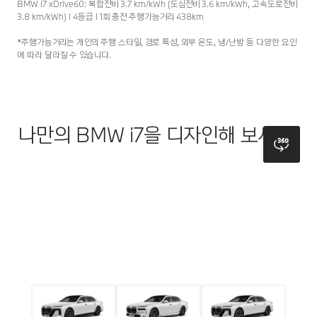
BMW i7 xDrive60: 복합전비 3.7 km/kWh (도심전비 3.6 km/kWh, 고속도로전비
3.8 km/kWh) l 4등급 l 1회 충전 주행가능거리 438km
*주행가능거리는 개인의 주행 스타일, 경로 특성, 외부 온도, 냉/난방 등 다양한 요인
에 따라 달라질 수 있습니다.
나만의 BMW i7을 디자인해 보세요.
bmw
모델
색상
시트