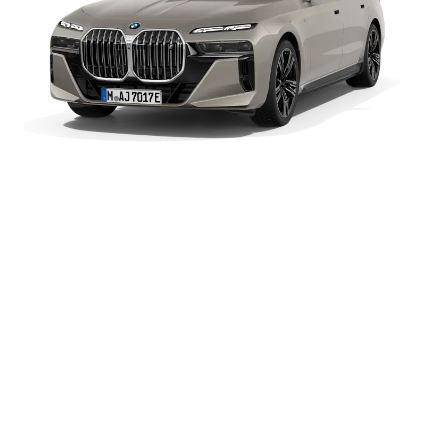
BMW
최고 출력
544마력 (400kW)
i7
xDrive60
가속력 (0-100 km/h)
4.7초
안전 최고 속도
240 km/h
주행가능거리
438 km
BMW i7 xDrive60: 복합전비 3.7 km/kWh (도심전비 3.6 km/kWh, 고속도로전비
3.8 km/kWh) l 4등급 l 1회 충전 주행가능거리 438km
*주행가능거리는 개인의 주행 스타일, 경로 특성, 외부 온도, 냉/난방 등 다양한 요인
에 따라 달라질 수 있습니다.