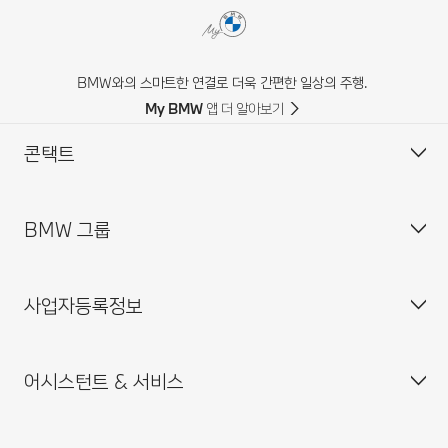
BMW와의 스마트한 연결로 더욱 간편한 일상의 주행.
My BMW 앱 더 알아보기
콘택트
BMW 그룹
고객 센터
자주 묻는 질문(FAQ)
사업자등록정보
BMW 공식 딜러 위치
기업소개
인재채용
어시스턴트 & 서비스
BMW 드라이빙 센터
사업자등록번호 : 211-86-08983
BMW 모토라드 코리아
통신판매업신고번호 : 2014-서울중구-0829