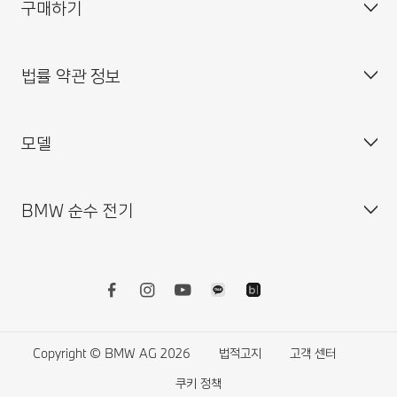
구매하기
BMW 코리아 미래재단
대표이사 : 한상윤
BMW 드라이버 가이드
BMW 트레이닝 아카데미
주소 : 서울특별시 중구 퇴계로 100
BMW 커넥티드 드라이브
법률 약관 정보
BMW 파이낸셜 서비스
대표전화 : 080-700-8000
My BMW 앱
내 차량 만들기
MINI 코리아
이메일 : bmw@bmw.co.kr
시승 신청
모델
사업자등록정보확인
BMW 공식 인증 중고차 찾기
개인(위치)정보 처리방침
BMW 샵 온라인
개인(위치)정보 처리방침 개정 안내
BMW 순수 전기
BMW 월 납입금 계산기
영상정보처리기기 운영·관리 방침
BMW X 시리즈
BMW 커넥티드 드라이브 스토어
외부감사인 변경선임 공고
BMW 8시리즈
BMW 리콜 대상 차량 조회
BMW 7시리즈
전기차
BMW 밴티지 앱 이용 약관
BMW 5시리즈
전기차의 비용
BMW 서비스케어 플러스 이용약관
BMW 4시리즈
전기차의 장점
Copyright © BMW AG 2026
법적고지
고객 센터
BMW 워런티 플러스 이용약관
BMW 3시리즈
전기차의 주행가능거리
쿠키 정책