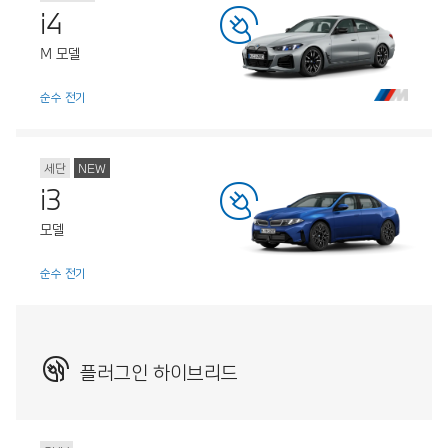
i4
M 모델
순수 전기
세단
NEW
i3
모델
순수 전기
플러그인 하이브리드