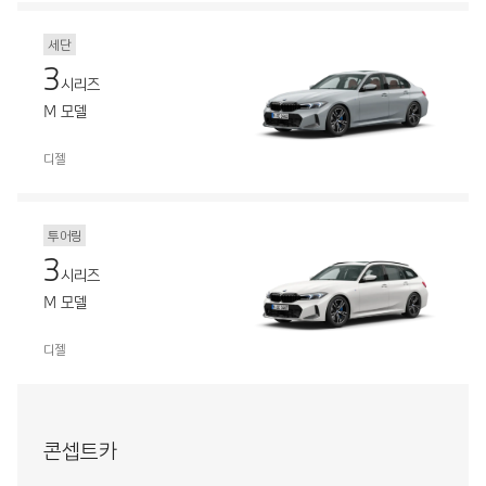
세단
3
시리즈
M 모델
디젤
투어링
3
시리즈
M 모델
디젤
콘셉트카