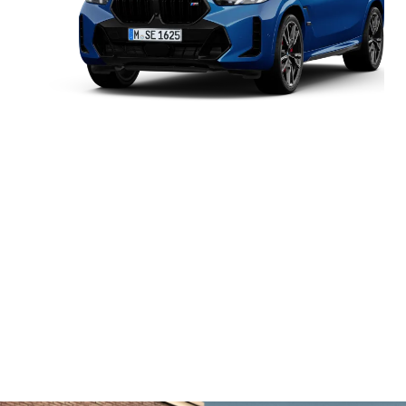
BMW
최대 출력
530마력(390kW)
X6
M60i
최대 토크
750 Nm
xDrive
0-100km/h
4.3초
안전 최고 속도
250km/h
BMW X6 M60i xDrive: 복합연비 7.8km/l (도심연비 7.0km/l, 고속도로연비
9.1km/l) | 5등급 | CO2 배출량 219g/km