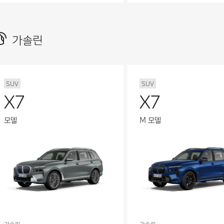
가솔린
SUV
SUV
X7
X7
모델
M 모델