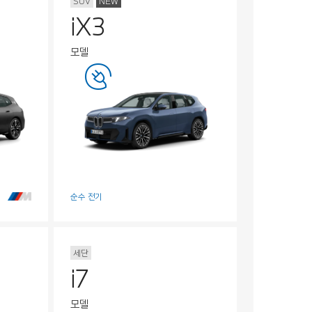
SUV
NEW
iX3
모델
순수 전기
세단
i7
모델