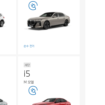
순수 전기
세단
i5
M 모델