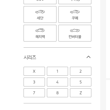
세단
쿠페
해치백
컨버터블
시리즈
X
1
2
3
4
5
7
8
Z