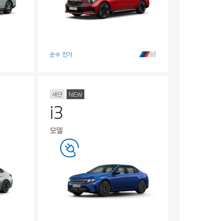
순수 전기
세단
NEW
i3
모델