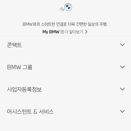
BMW와의 스마트한 연결로 더욱 간편한 일상의 주행.
My BMW 앱 더 알아보기
콘택트
BMW 그룹
고객 센터
자주 묻는 질문(FAQ)
사업자등록정보
BMW 공식 딜러 위치
기업소개
인재채용
어시스턴트 & 서비스
BMW 드라이빙 센터
사업자등록번호 : 211-86-08983
BMW 모토라드 코리아
통신판매업신고번호 : 2014-서울중구-0829