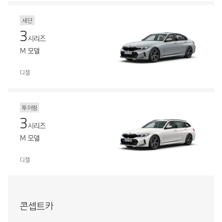
세단
3
시리즈
M 모델
디젤
투어링
3
시리즈
M 모델
디젤
콘셉트카