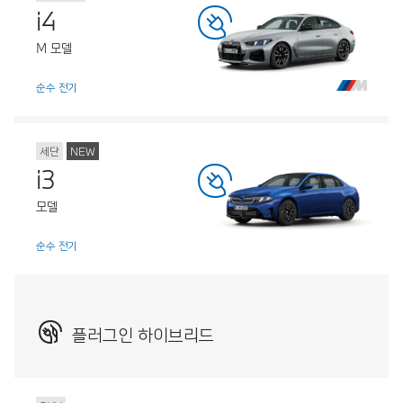
i4
M 모델
순수 전기
세단
NEW
i3
모델
순수 전기
플러그인 하이브리드