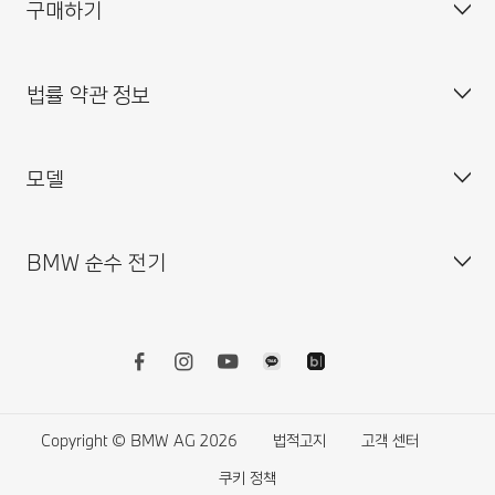
구매하기
BMW 코리아 미래재단
대표이사 : 한상윤
BMW 드라이버 가이드
BMW 트레이닝 아카데미
주소 : 서울특별시 중구 퇴계로 100
BMW 커넥티드 드라이브
법률 약관 정보
BMW 파이낸셜 서비스
대표전화 : 080-700-8000
My BMW 앱
내 차량 만들기
MINI 코리아
이메일 : bmw@bmw.co.kr
시승 신청
모델
사업자등록정보확인
BMW 공식 인증 중고차 찾기
개인(위치)정보 처리방침
BMW 샵 온라인
개인(위치)정보 처리방침 개정 안내
BMW 순수 전기
BMW 월 납입금 계산기
영상정보처리기기 운영·관리 방침
BMW X 시리즈
BMW 커넥티드 드라이브 스토어
외부감사인 변경선임 공고
BMW 8시리즈
BMW 리콜 대상 차량 조회
BMW 7시리즈
전기차
BMW 밴티지 앱 이용 약관
BMW 5시리즈
전기차의 비용
BMW 서비스케어 플러스 이용약관
BMW 4시리즈
전기차의 장점
Copyright © BMW AG 2026
법적고지
고객 센터
BMW 워런티 플러스 이용약관
BMW 3시리즈
전기차의 주행가능거리
쿠키 정책