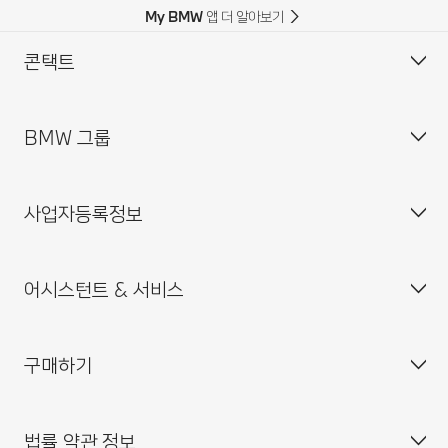
My BMW 앱 더 알아보기
콘택트
BMW 그룹
고객 센터
자주 묻는 질문(FAQ)
사업자등록정보
BMW 공식 딜러 위치
기업소개
인재채용
어시스턴트 & 서비스
BMW 드라이빙 센터
사업자등록번호 : 211-86-08983
BMW 모토라드 코리아
통신판매업신고번호 : 2014-서울중구-0829
구매하기
BMW 코리아 미래재단
대표이사 : 한상윤
BMW 드라이버 가이드
BMW 트레이닝 아카데미
주소 : 서울특별시 중구 퇴계로 100
BMW 커넥티드 드라이브
법률 약관 정보
BMW 파이낸셜 서비스
대표전화 : 080-700-8000
My BMW 앱
내 차량 만들기