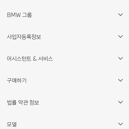
BMW 그룹
고객 센터
자주 묻는 질문(FAQ)
사업자등록정보
BMW 공식 딜러 위치
기업소개
인재채용
어시스턴트 & 서비스
BMW 드라이빙 센터
사업자등록번호 : 211-86-08983
BMW 모토라드 코리아
통신판매업신고번호 : 2014-서울중구-0829
구매하기
BMW 코리아 미래재단
대표이사 : 한상윤
BMW 드라이버 가이드
BMW 트레이닝 아카데미
주소 : 서울특별시 중구 퇴계로 100
BMW 커넥티드 드라이브
법률 약관 정보
BMW 파이낸셜 서비스
대표전화 : 080-700-8000
My BMW 앱
내 차량 만들기
MINI 코리아
이메일 : bmw@bmw.co.kr
시승 신청
모델
사업자등록정보확인
BMW 공식 인증 중고차 찾기
개인(위치)정보 처리방침