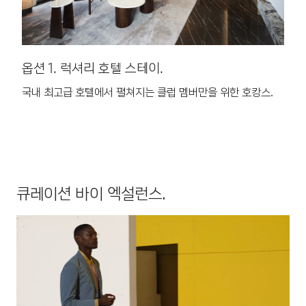
옵션 1. 럭셔리 호텔 스테이.
옵
국내 최고급 호텔에서 펼쳐지는 클럽 멤버만을 위한 호캉스.
국
세
큐레이션 바이 엑설런스.