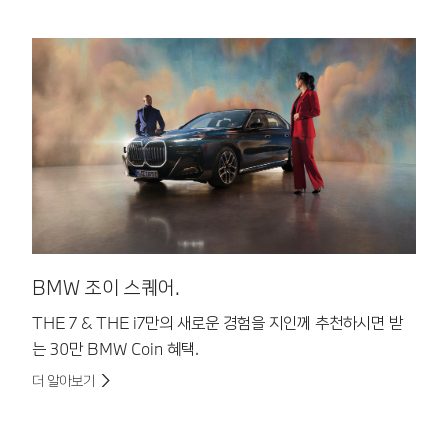
B
B
원
더
BMW 조이 스퀘어.
THE 7 & THE i7만의 새로운 경험을 지인께 추천하시면 받
는 30만 BMW Coin 혜택.
더 알아보기