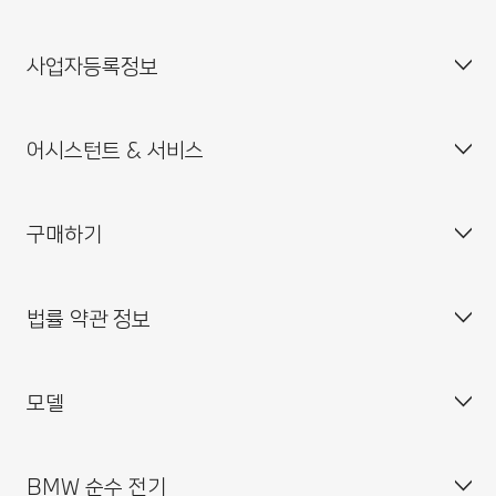
자주 묻는 질문(FAQ)
사업자등록정보
BMW 공식 딜러 위치
기업소개
인재채용
어시스턴트 & 서비스
BMW 드라이빙 센터
사업자등록번호 : 211-86-08983
BMW 모토라드 코리아
통신판매업신고번호 : 2014-서울중구-0829
구매하기
BMW 코리아 미래재단
대표이사 : 한상윤
BMW 드라이버 가이드
BMW 트레이닝 아카데미
주소 : 서울특별시 중구 퇴계로 100
BMW 커넥티드 드라이브
법률 약관 정보
BMW 파이낸셜 서비스
대표전화 : 080-700-8000
My BMW 앱
내 차량 만들기
MINI 코리아
이메일 : bmw@bmw.co.kr
시승 신청
모델
사업자등록정보확인
BMW 공식 인증 중고차 찾기
개인(위치)정보 처리방침
BMW 샵 온라인
개인(위치)정보 처리방침 개정 안내
BMW 순수 전기
BMW 월 납입금 계산기
영상정보처리기기 운영·관리 방침
BMW X 시리즈