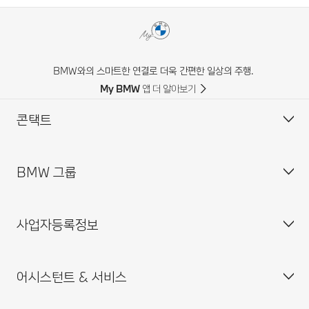
BMW와의 스마트한 연결로 더욱 간편한 일상의 주행.
My BMW 앱 더 알아보기
콘택트
BMW 그룹
고객 센터
자주 묻는 질문(FAQ)
사업자등록정보
BMW 공식 딜러 위치
기업소개
인재채용
어시스턴트 & 서비스
BMW 드라이빙 센터
사업자등록번호 : 211-86-08983
BMW 모토라드 코리아
통신판매업신고번호 : 2014-서울중구-0829