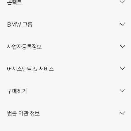
콘택트
BMW 그룹
고객 센터
자주 묻는 질문(FAQ)
사업자등록정보
BMW 공식 딜러 위치
기업소개
인재채용
어시스턴트 & 서비스
BMW 드라이빙 센터
사업자등록번호 : 211-86-08983
BMW 모토라드 코리아
통신판매업신고번호 : 2014-서울중구-0829
구매하기
BMW 코리아 미래재단
대표이사 : 한상윤
BMW 드라이버 가이드
BMW 트레이닝 아카데미
주소 : 서울특별시 중구 퇴계로 100
BMW 커넥티드 드라이브
법률 약관 정보
BMW 파이낸셜 서비스
대표전화 : 080-700-8000
My BMW 앱
내 차량 만들기
MINI 코리아
이메일 : bmw@bmw.co.kr
시승 신청