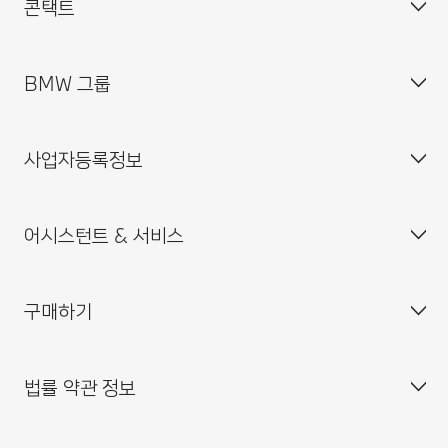
콘택트
BMW 그룹
고객 센터
자주 묻는 질문(FAQ)
사업자등록정보
BMW 공식 딜러 위치
기업소개
인재채용
어시스턴트 & 서비스
BMW 드라이빙 센터
사업자등록번호 : 211-86-08983
BMW 모토라드 코리아
통신판매업신고번호 : 2014-서울중구-0829
구매하기
BMW 코리아 미래재단
대표이사 : 한상윤
BMW 드라이버 가이드
BMW 트레이닝 아카데미
주소 : 서울특별시 중구 퇴계로 100
BMW 커넥티드 드라이브
법률 약관 정보
BMW 파이낸셜 서비스
대표전화 : 080-700-8000
My BMW 앱
내 차량 만들기
MINI 코리아
이메일 : bmw@bmw.co.kr
시승 신청