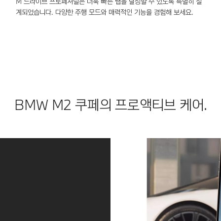
하여 자
M 드라이브 프로페셔널은 더욱 빠른 랩을 달성할 수 있도록 특별히 설
B
동으로
계되었습니다. 다양한 주행 모드와 매력적인 기능을 경험해 보세요.
기
주차합
니다.
리버싱
어시스
턴트는
좁은 진
입로 등
에서 후
BMW M2 쿠페의 프로액티브 케어.
진을 도
와 실용
적입니
다.