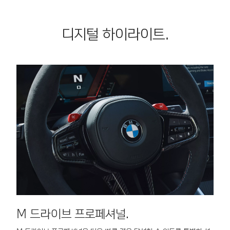
앤고 기능이 자
작할 수
하게 주
동으로 차량을
있도록
행할 수
정차 시킨 후
도움을
디지털 하이라이트.
있도록
다시 출발합니
줍니다.
도와줍
다.
후방 보
니다.
조 카메
또, 차
라, 거
선을 변
리 센
경하거
서, 비
나 주차
상 제동
공간에
기능이
서 벗어
주차 시
날 때
위험을
위험을
방지합
경고하
니다.
고 필요
또한 필
시 개입
요시 적
하여 도
합한 주
움을 줍
차 공간
니다.
M 드라이브 프로페셔널.
B
을 인식