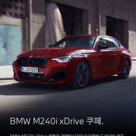
BMW M240i xDrive 쿠페.