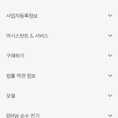
자주 묻는 질문(FAQ)
사업자등록정보
BMW 공식 딜러 위치
기업소개
인재채용
어시스턴트 & 서비스
BMW 드라이빙 센터
사업자등록번호 : 211-86-08983
BMW 모토라드 코리아
통신판매업신고번호 : 2014-서울중구-0829
구매하기
BMW 코리아 미래재단
대표이사 : 한상윤
BMW 드라이버 가이드
BMW 트레이닝 아카데미
주소 : 서울특별시 중구 퇴계로 100
BMW 커넥티드 드라이브
법률 약관 정보
BMW 파이낸셜 서비스
대표전화 : 080-700-8000
My BMW 앱
내 차량 만들기
MINI 코리아
이메일 : bmw@bmw.co.kr
시승 신청
모델
사업자등록정보확인
BMW 공식 인증 중고차 찾기
개인(위치)정보 처리방침
BMW 샵 온라인
개인(위치)정보 처리방침 개정 안내
BMW 순수 전기
BMW 월 납입금 계산기
영상정보처리기기 운영·관리 방침
BMW X 시리즈