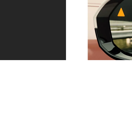
드라
액티브 크루
파킹
이빙
즈 컨트롤.
어시
어시
액티브 크루즈
스턴
컨트롤은
스턴
트.
30~160km/h
트.
파킹 어
사이의 속도에
시스턴
드라이
서 앞차와의 적
트는 차
빙 어시
절한 거리를 안
량을 더
스턴트
전하게 유지합
욱 손쉽
는 목적
니다. 정체 구
게 주차
지까지
간에서는 스톱
하고 조
의 안전