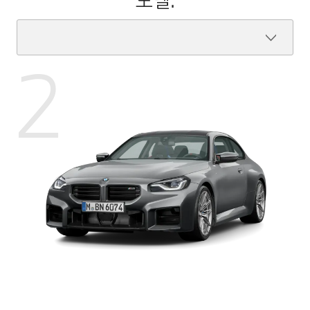
모델.
2
BMW
출력
480마력(353kW)
M2