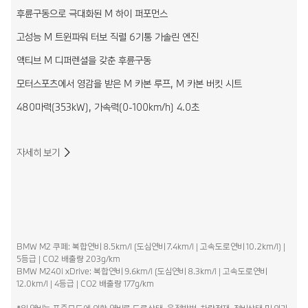
후륜구동으로 극대화된 M 하이 퍼포먼스
고성능 M 트윈파워 터보 직렬 6기통 가솔린 엔진
액티브 M 디퍼렌셜을 갖춘 후륜구동
모터스포츠에서 영감을 받은 M 카본 루프, M 카본 버킷 시트
480마력(353kW), 가속력(0-100km/h) 4.0초
자세히 보기
BMW M2 쿠페: 복합연비 8.5km/l (도심연비 7.4km/l | 고속도로연비 10.2km/l) |
5등급 | CO2 배출량 203g/km
BMW M240i xDrive: 복합연비 9.6km/l (도심연비 8.3km/l | 고속도로연비
12.0km/l | 4등급 | CO2 배출량 177g/km