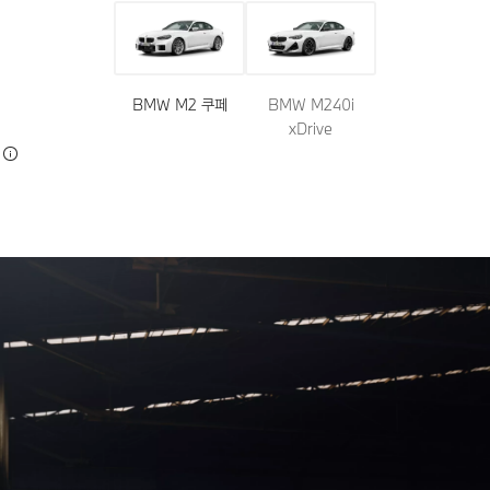
BMW M2 쿠페
BMW M240i
xDrive