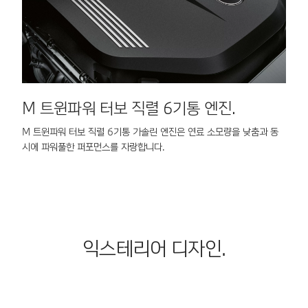
M 트윈파워 터보 직렬 6기통 엔진.
M 트윈파워 터보 직렬 6기통 가솔린 엔진은 연료 소모량을 낮춤과 동
8
시에 파워풀한 퍼포먼스를 자랑합니다.
다
익스테리어 디자인.