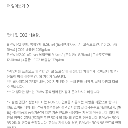
더 알아보기
연비 및 CO2 배출량.
BMW M2 쿠페: 복합연비 8.5km/l (도심연비 7.4km/l | 고속도로연비 10.2km/l) |
5등급 | CO2 배출량 203g/km
BMW M240i xDrive: 복합연비 9.6km/l (도심연비 8.3km/l | 고속도로연비
12.0km/l | 4등급 | CO2 배출량 177g/km
*위 연비는 표준모드에 의한 연비로 도로상태, 운전방법, 차량적재, 정비상태 및 외기
온도에 따라 실주행연비와 차이가 있습니다.
*본 웹사이트에 기재된 내용, 이미지 및 영상은 국내 판매 사양 및 실제 차량과 다를
수 있습니다.
*보다 정확한 정보는 BMW 공식 딜러 전시장에 문의하시기 바랍니다.
*가솔린 엔진의 성능 데이터는 RON 98 연료를 사용하는 차량을 기준으로 합니다.
연료 소비율 데이터는 '석유제품의품질기준과검사방법 및 검사수수료에관한고시, [별
표] 석유제품의 품질기준'에 따른 기준 연료를 사용하는 차량에 적용됩니다. 최대 에
탄올 함량이 25%(E25)인 무연 RON 91 이상의 연료도 허용됩니다. BMW는 RON
95 이상의 연료를 권장합니다. 고성능 자동차의 경우, BMW는 RON 98 연료를 권장
합니다.