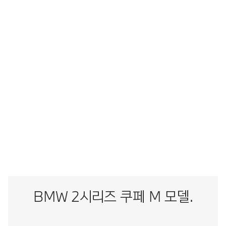
쿠
토크
61.2kg.m
페
가속력 (0-100km/h)
4.0초
최고 속력
250km/h
BMW M2 쿠페: 복합연비 8.5km/l (도심연비 7.4km/l | 고속도로연비 10.2km/l) |
5등급 | CO2 배출량 203g/km
*위 연비는 표준모드에 의한 연비로 도로상태, 운전방법, 차량적재, 정비상태 및 외기
온도에 따라 실주행연비와 차이가 있습니다.
*본 웹사이트에 기재된 내용, 이미지 및 영상은 국내 판매 사양 및 실제 차량과 다를
수 있습니다.
*보다 정확한 정보는 BMW 공식 딜러 전시장에 문의하시기 바랍니다.
BMW 2시리즈 쿠페 M 모델.