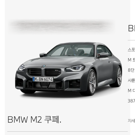
B
스포
M 
8단
사륜
M 
38
BMW M2 쿠페.
자세