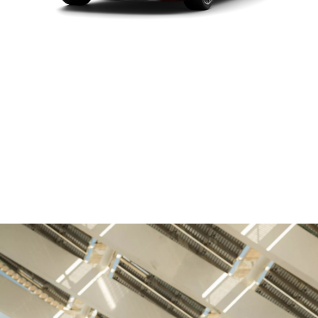
BMW
최고 출력
387마력 (285kW)
M240i
xDrive
최대 토크
500 Nm
쿠
페
가속력 (0-100 km/h)
4.3초
안전 최고 속도
250 km/h
BMW M240i xDrive 쿠페: 복합연비 9.6km/l (도심연비 8.3km/l, 고속도로연비
12.0km/l) | 4등급 | CO2 배출량 177g/km