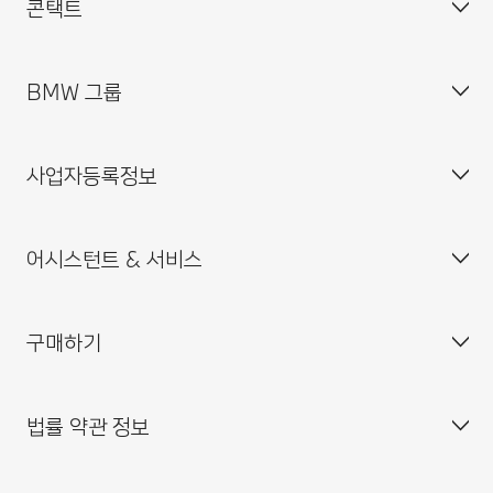
콘택트
BMW 그룹
고객 센터
자주 묻는 질문(FAQ)
사업자등록정보
BMW 공식 딜러 위치
기업소개
인재채용
어시스턴트 & 서비스
BMW 드라이빙 센터
사업자등록번호 : 211-86-08983
BMW 모토라드 코리아
통신판매업신고번호 : 2014-서울중구-0829
구매하기
BMW 코리아 미래재단
대표이사 : 한상윤
BMW 드라이버 가이드
BMW 트레이닝 아카데미
주소 : 서울특별시 중구 퇴계로 100
BMW 커넥티드 드라이브
법률 약관 정보
BMW 파이낸셜 서비스
대표전화 : 080-700-8000
My BMW 앱
내 차량 만들기
MINI 코리아
이메일 : bmw@bmw.co.kr
시승 신청