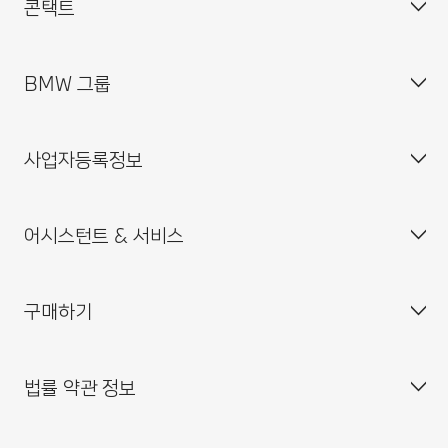
콘택트
BMW 그룹
고객 센터
자주 묻는 질문(FAQ)
사업자등록정보
BMW 공식 딜러 위치
기업소개
인재채용
어시스턴트 & 서비스
BMW 드라이빙 센터
사업자등록번호 : 211-86-08983
BMW 모토라드 코리아
통신판매업신고번호 : 2014-서울중구-0829
구매하기
BMW 코리아 미래재단
대표이사 : 한상윤
BMW 드라이버 가이드
BMW 트레이닝 아카데미
주소 : 서울특별시 중구 퇴계로 100
BMW 커넥티드 드라이브
법률 약관 정보
BMW 파이낸셜 서비스
대표전화 : 080-700-8000
My BMW 앱
내 차량 만들기
MINI 코리아
이메일 : bmw@bmw.co.kr
시승 신청