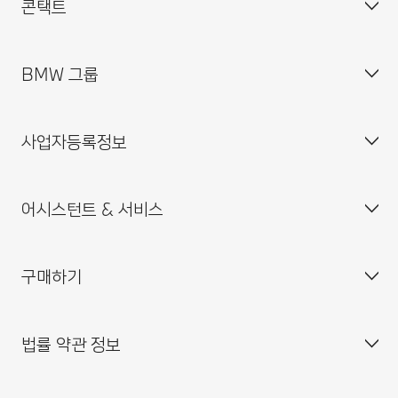
콘택트
BMW 그룹
고객 센터
자주 묻는 질문(FAQ)
사업자등록정보
BMW 공식 딜러 위치
기업소개
인재채용
어시스턴트 & 서비스
BMW 드라이빙 센터
사업자등록번호 : 211-86-08983
BMW 모토라드 코리아
통신판매업신고번호 : 2014-서울중구-0829
구매하기
BMW 코리아 미래재단
대표이사 : 한상윤
BMW 드라이버 가이드
BMW 트레이닝 아카데미
주소 : 서울특별시 중구 퇴계로 100
BMW 커넥티드 드라이브
법률 약관 정보
BMW 파이낸셜 서비스
대표전화 : 080-700-8000
My BMW 앱
내 차량 만들기
MINI 코리아
이메일 : bmw@bmw.co.kr
시승 신청