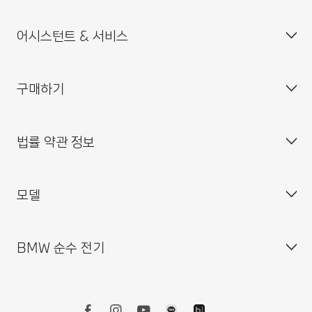
인재채용
어시스턴트 & 서비스
BMW 드라이빙 센터
사업자등록번호 : 211-86-08983
BMW 모토라드 코리아
통신판매업신고번호 : 2014-서울중구-0829
구매하기
BMW 코리아 미래재단
대표이사 : 한상윤
BMW 드라이버 가이드
BMW 트레이닝 아카데미
주소 : 서울특별시 중구 퇴계로 100
BMW 커넥티드 드라이브
법률 약관 정보
BMW 파이낸셜 서비스
대표전화 : 080-700-8000
My BMW 앱
내 차량 만들기
MINI 코리아
이메일 : bmw@bmw.co.kr
시승 신청
모델
사업자등록정보확인
BMW 공식 인증 중고차 찾기
개인(위치)정보 처리방침
BMW 샵 온라인
개인(위치)정보 처리방침 개정 안내
BMW 순수 전기
BMW 월 납입금 계산기
영상정보처리기기 운영·관리 방침
BMW X 시리즈
BMW 커넥티드 드라이브 스토어
외부감사인 변경선임 공고
BMW 8시리즈
BMW 리콜 대상 차량 조회
BMW 7시리즈
전기차