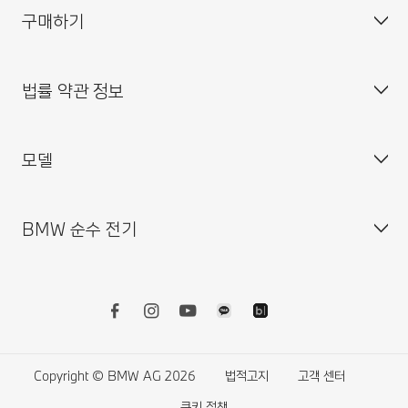
구매하기
BMW 코리아 미래재단
대표이사 : 한상윤
BMW 드라이버 가이드
BMW 트레이닝 아카데미
주소 : 서울특별시 중구 퇴계로 100
BMW 커넥티드 드라이브
법률 약관 정보
BMW 파이낸셜 서비스
대표전화 : 080-700-8000
My BMW 앱
내 차량 만들기
MINI 코리아
이메일 : bmw@bmw.co.kr
시승 신청
모델
사업자등록정보확인
BMW 공식 인증 중고차 찾기
개인(위치)정보 처리방침
BMW 샵 온라인
개인(위치)정보 처리방침 개정 안내
BMW 순수 전기
BMW 월 납입금 계산기
영상정보처리기기 운영·관리 방침
BMW X 시리즈
BMW 커넥티드 드라이브 스토어
외부감사인 변경선임 공고
BMW 8시리즈
BMW 리콜 대상 차량 조회
BMW 7시리즈
전기차
BMW 밴티지 앱 이용 약관
BMW 5시리즈
전기차의 비용
BMW 서비스케어 플러스 이용약관
BMW 4시리즈
전기차의 장점
Copyright © BMW AG 2026
법적고지
고객 센터
BMW 워런티 플러스 이용약관
BMW 3시리즈
전기차의 주행가능거리
쿠키 정책