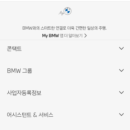
BMW와의 스마트한 연결로 더욱 간편한 일상의 주행.
My BMW 앱 더 알아보기
콘택트
BMW 그룹
고객 센터
자주 묻는 질문(FAQ)
사업자등록정보
BMW 공식 딜러 위치
기업소개
인재채용
어시스턴트 & 서비스
BMW 드라이빙 센터
사업자등록번호 : 211-86-08983
BMW 모토라드 코리아
통신판매업신고번호 : 2014-서울중구-0829