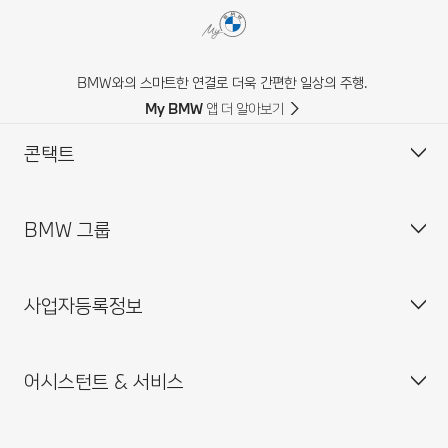
BMW와의 스마트한 연결로 더욱 간편한 일상의 주행.
My BMW 앱 더 알아보기
콘택트
BMW 그룹
고객 센터
자주 묻는 질문(FAQ)
사업자등록정보
BMW 공식 딜러 위치
기업소개
인재채용
어시스턴트 & 서비스
BMW 드라이빙 센터
사업자등록번호 : 211-86-08983
BMW 모토라드 코리아
통신판매업신고번호 : 2014-서울중구-0829