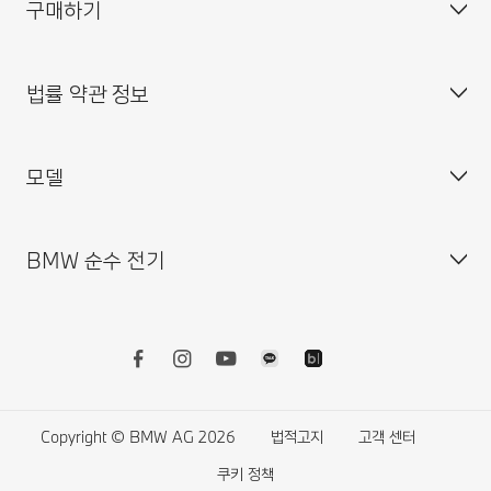
구매하기
BMW 코리아 미래재단
대표이사 : 한상윤
BMW 드라이버 가이드
BMW 트레이닝 아카데미
주소 : 서울특별시 중구 퇴계로 100
BMW 커넥티드 드라이브
법률 약관 정보
BMW 파이낸셜 서비스
대표전화 : 080-700-8000
My BMW 앱
내 차량 만들기
MINI 코리아
이메일 : bmw@bmw.co.kr
시승 신청
모델
사업자등록정보확인
BMW 공식 인증 중고차 찾기
개인(위치)정보 처리방침
BMW 샵 온라인
개인(위치)정보 처리방침 개정 안내
BMW 순수 전기
BMW 월 납입금 계산기
영상정보처리기기 운영·관리 방침
BMW X 시리즈
BMW 커넥티드 드라이브 스토어
외부감사인 변경선임 공고
BMW 8시리즈
BMW 리콜 대상 차량 조회
BMW 7시리즈
전기차
BMW 밴티지 앱 이용 약관
BMW 5시리즈
전기차의 비용
BMW 서비스케어 플러스 이용약관
BMW 4시리즈
전기차의 장점
Copyright © BMW AG 2026
법적고지
고객 센터
BMW 워런티 플러스 이용약관
BMW 3시리즈
전기차의 주행가능거리
쿠키 정책