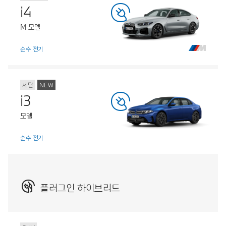
i4
M 모델
순수 전기
세단
NEW
i3
모델
순수 전기
플러그인 하이브리드