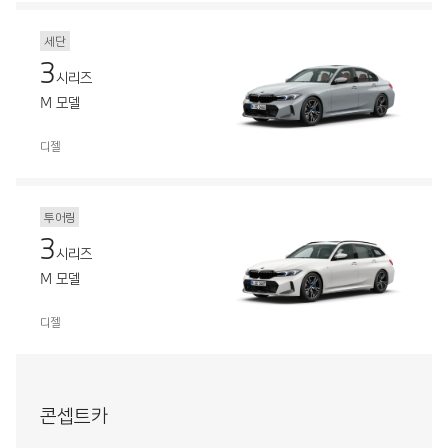
세단
3
시리즈
M 모델
디젤
투어링
3
시리즈
M 모델
디젤
콘셉트카